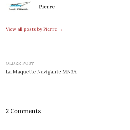
Pierre
View all posts by Pierre →
OLDER POST
La Maquette Navigante MN3A
P
o
s
t
2 Comments
n