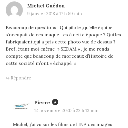
a
Michel Guédon
v
9 janvier 2018 à 17 h 59 min
i
Beaucoup de questions ! Qui pilote ,qu’elle équipe
g
s’occupait de ces maquettes à cette époque ? Qui les
a
fabriquaient,qui a pris cette photo vue de dessus ?
Bref ,étant moi-même » SEDAM » , je me rends
t
compte que beaucoup de morceaux d’Histoire de
i
cette société m’ont « échappé » !
o
Répondre
n
Pierre
12 novembre 2020 à 22 h 13 min
Michel, j’ai vu sur les films de l’INA des images