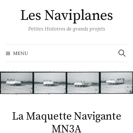
S
Les Naviplanes
k
i
p
Petites Histoires de grands projets
t
o
R
e
c
MENU
c
o
h
e
n
r
c
t
h
e
e
r
n
:
t
La Maquette Navigante
MN3A