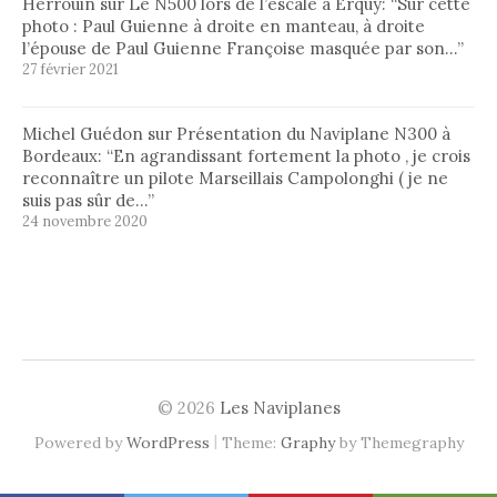
Herrouin
sur
Le N500 lors de l’escale à Erquy
: “
Sur cette
photo : Paul Guienne à droite en manteau, à droite
l’épouse de Paul Guienne Françoise masquée par son…
”
27 février 2021
Michel Guédon
sur
Présentation du Naviplane N300 à
Bordeaux
: “
En agrandissant fortement la photo , je crois
reconnaître un pilote Marseillais Campolonghi ( je ne
suis pas sûr de…
”
24 novembre 2020
© 2026
Les Naviplanes
|
Powered by
WordPress
Theme:
Graphy
by Themegraphy