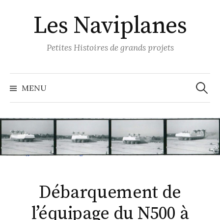
S
Les Naviplanes
k
i
p
Petites Histoires de grands projets
t
o
R
e
c
MENU
c
o
h
e
n
r
c
t
h
e
e
r
n
:
t
Débarquement de
l’équipage du N500 à