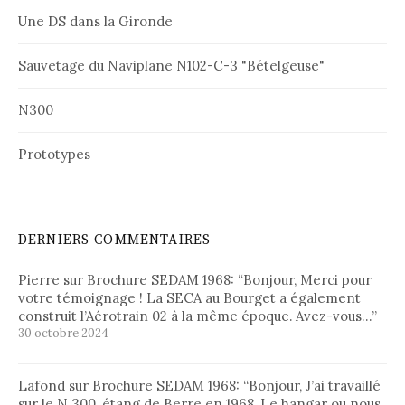
Une DS dans la Gironde
Sauvetage du Naviplane N102-C-3 "Bételgeuse"
N300
Prototypes
DERNIERS COMMENTAIRES
Pierre
sur
Brochure SEDAM 1968
: “
Bonjour, Merci pour
votre témoignage ! La SECA au Bourget a également
construit l’Aérotrain 02 à la même époque. Avez-vous…
”
30 octobre 2024
Lafond
sur
Brochure SEDAM 1968
: “
Bonjour, J’ai travaillé
sur le N 300, étang de Berre en 1968. Le hangar ou nous