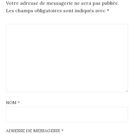
Votre adresse de messagerie ne sera pas publiée.
a
Les champs obligatoires sont indiqués avec
*
v
i
g
a
t
i
o
n
NOM
*
ADRESSE DE MESSAGERIE
*