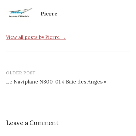
Pierre
View all posts by Pierre →
OLDER POST
Le Naviplane N300-01 « Baie des Anges »
P
o
s
t
Leave a Comment
n