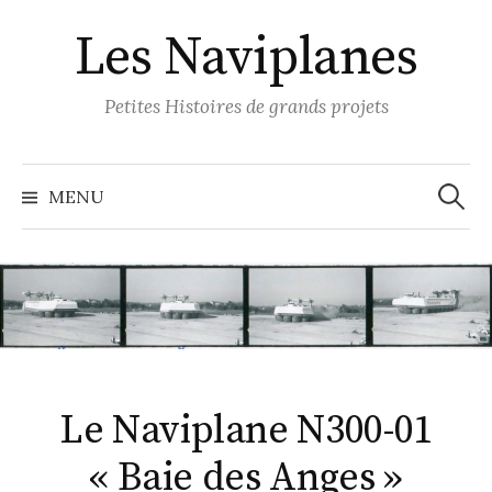
S
Les Naviplanes
k
i
p
Petites Histoires de grands projets
t
o
R
e
c
MENU
c
o
h
e
n
r
c
t
h
e
e
r
n
:
t
Le Naviplane N300-01
« Baie des Anges »