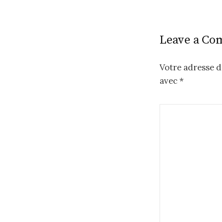
P
o
Leave a C
s
t
Votre adresse d
n
avec
*
a
v
i
g
a
t
i