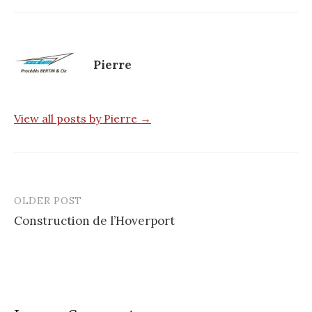
Pierre
View all posts by Pierre →
OLDER POST
Construction de l’Hoverport
P
o
s