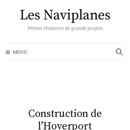
S
Les Naviplanes
k
i
p
Petites Histoires de grands projets
t
o
R
e
c
MENU
c
o
h
e
n
r
c
t
h
e
e
r
n
:
t
Construction de
l’Hoverport