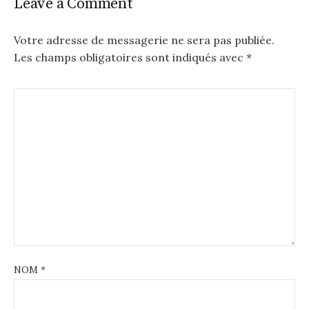
t
Leave a Comment
n
Votre adresse de messagerie ne sera pas publiée.
a
Les champs obligatoires sont indiqués avec
*
v
i
g
a
t
i
o
n
NOM
*