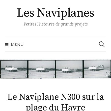
S
Les Naviplanes
k
i
p
Petites Histoires de grands projets
t
o
R
e
c
MENU
c
o
h
e
n
r
c
t
h
e
e
r
n
:
t
Le Naviplane N300 sur la
plage du Havre