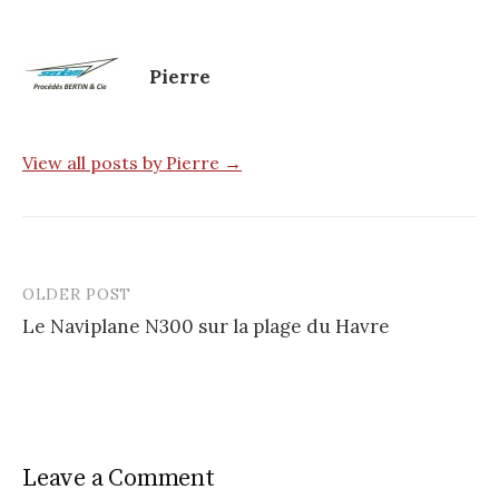
Pierre
View all posts by Pierre →
OLDER POST
Le Naviplane N300 sur la plage du Havre
P
o
s
t
Leave a Comment