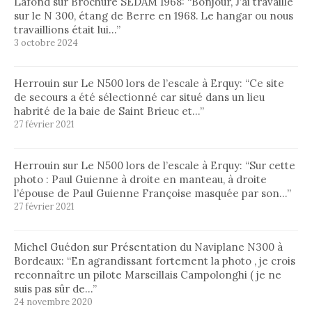
Lafond
sur
Brochure SEDAM 1968
: “
Bonjour, J’ai travaillé
sur le N 300, étang de Berre en 1968. Le hangar ou nous
travaillions était lui…
”
3 octobre 2024
Herrouin
sur
Le N500 lors de l’escale à Erquy
: “
Ce site
de secours a été sélectionné car situé dans un lieu
habrité de la baie de Saint Brieuc et…
”
27 février 2021
Herrouin
sur
Le N500 lors de l’escale à Erquy
: “
Sur cette
photo : Paul Guienne à droite en manteau, à droite
l’épouse de Paul Guienne Françoise masquée par son…
”
27 février 2021
Michel Guédon
sur
Présentation du Naviplane N300 à
Bordeaux
: “
En agrandissant fortement la photo , je crois
reconnaître un pilote Marseillais Campolonghi ( je ne
suis pas sûr de…
”
24 novembre 2020