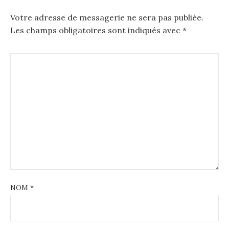
n
Votre adresse de messagerie ne sera pas publiée.
a
Les champs obligatoires sont indiqués avec
*
v
i
g
a
t
i
o
n
NOM
*